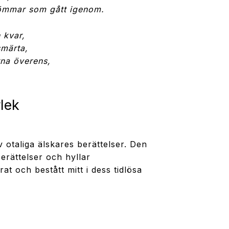
ömmar som gått igenom.
 kvar,
smärta,
rna överens,
lek
 otaliga älskares berättelser. Den
erättelser och hyllar
at och bestått mitt i dess tidlösa