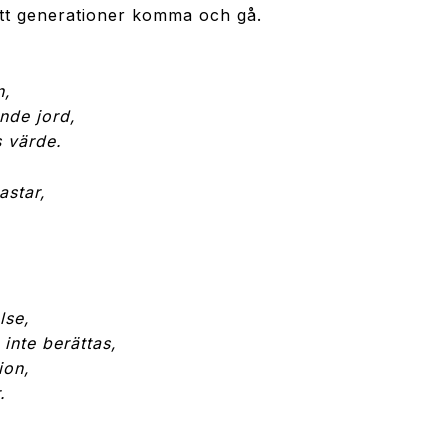
ett generationer komma och gå.
n,
nde jord,
s värde.
astar,
lse,
inte berättas,
ion,
.