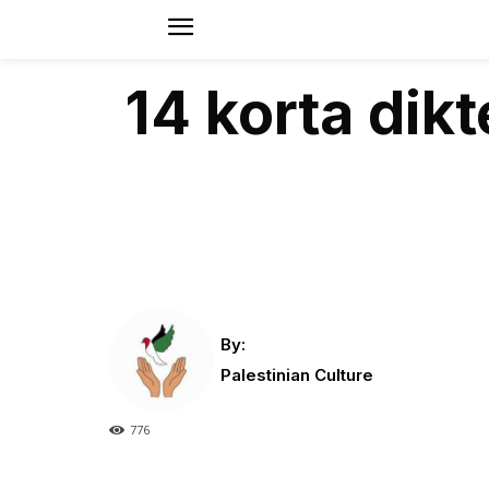
14 korta dikt
By:
Palestinian Culture
776