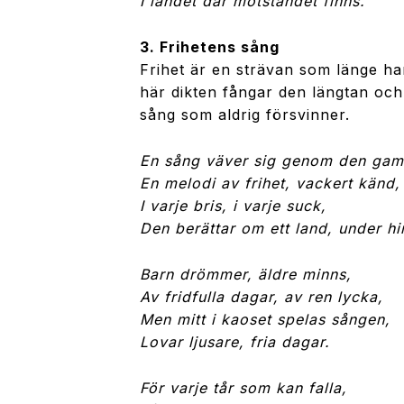
I landet där motståndet finns.
3. Frihetens sång
Frihet är en strävan som länge har
här dikten fångar den längtan och
sång som aldrig försvinner.
En sång väver sig genom den gaml
En melodi av frihet, vackert känd,
I varje bris, i varje suck,
Den berättar om ett land, under hi
Barn drömmer, äldre minns,
Av fridfulla dagar, av ren lycka,
Men mitt i kaoset spelas sången,
Lovar ljusare, fria dagar.
För varje tår som kan falla,