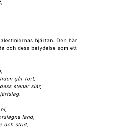
t,
palestiniernas hjärtan. Den här
nda och dess betydelse som ett
m,
iden går fort,
ess stenar slår,
järtslag.
ni,
orslagna land,
e och strid,