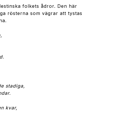
lestinska folkets ådror. Den här
tiga rösterna som vägrar att tystas
na.
,
d.
de stadiga,
ndar.
en kvar,