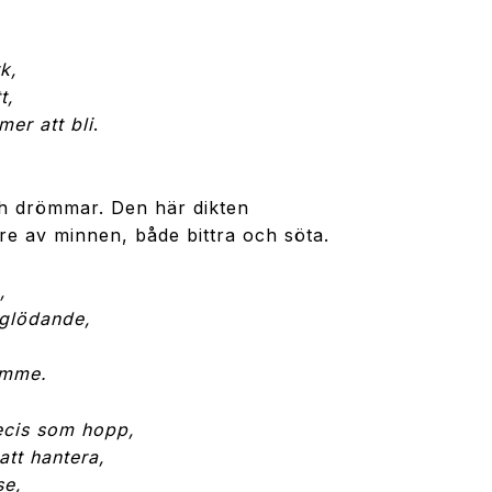
k,
t,
er att bli
.
ch drömmar. Den här dikten
re av minnen, både bittra och söta.
,
 glödande,
rymme.
recis som hopp,
att hantera,
se,