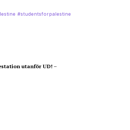
lestine
#studentsforpalestine
station utanför UD! –