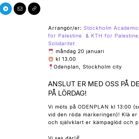
Arrangör/er:
Stockholm Academics
for Palestine
& KTH for Palestine
Solidaritet
måndag 20 januari
kl 13.00
Odenplan, Stockholm city
ANSLUT ER MED OSS PÅ D
PÅ LÖRDAG!
Vi möts på ODENPLAN kl 13:00 (se
vid den röda markeringen)! Klä e
och självklart er kämpaglöd och pla
Vi ses där!✌️