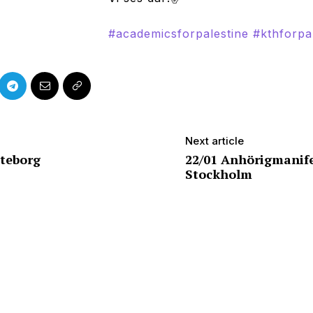
#academicsforpalestine
#kthforpa
Next article
öteborg
22/01 Anhörigmanife
Stockholm