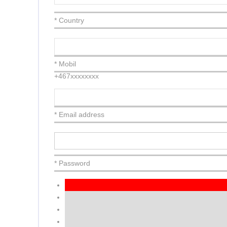
* Country
* Mobil
+467xxxxxxxx
* Email address
* Password