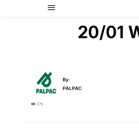
20/01 W
By:
PALPAC
275