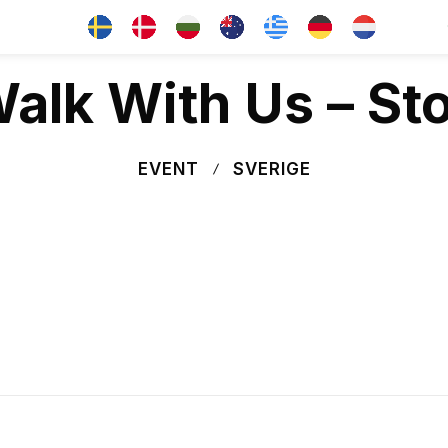
alk With Us – S
EVENT
SVERIGE