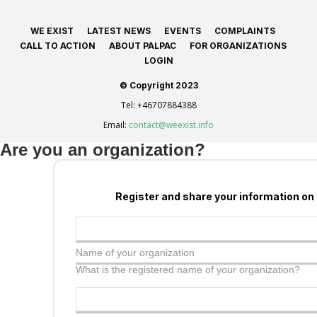
WE EXIST
LATEST NEWS
EVENTS
COMPLAINTS
CALL TO ACTION
ABOUT PALPAC
FOR ORGANIZATIONS
LOGIN
© Copyright 2023
Tel:
+46707884388
Email:
contact@weexist.info
Are you an organization?
Register and share your information on
Name of your organization
What is the registered name of your organization?