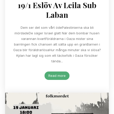
19/1 Eslöv Av Leila Sub
Laban
Dem ser det som vårt ödePalestinierna ska bli
mördadeDe säger Israel glatt När dem bombar husen
varannan kvartFöräldrarna i Gaza mister sina
barnIngen fick chansen att sätta upp en granBarnen i
Gaza blir föräldrarlösaHur många minuter ska vi slösa?
Kylan har lagt sig som ett täckefolk i Gaza försöker
tända...
Read more