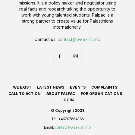
missions. It is a policy maker and negotiator using
real facts and research taking the opportunity to
work with young talented students. Palpac is a
strong partner to create value for Palestinians
internationally.
Contact us:
contact@weexist.info
WE EXIST
LATEST NEWS
EVENTS
COMPLAINTS
CALL TO ACTION
ABOUT PALPAC
FOR ORGANIZATIONS
LOGIN
© Copyright 2023
Tel:
+46707884388
Email:
contact@weexist.info