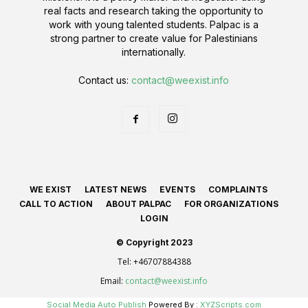
real facts and research taking the opportunity to
work with young talented students. Palpac is a
strong partner to create value for Palestinians
internationally.
Contact us:
contact@weexist.info
WE EXIST
LATEST NEWS
EVENTS
COMPLAINTS
CALL TO ACTION
ABOUT PALPAC
FOR ORGANIZATIONS
LOGIN
© Copyright 2023
Tel:
+46707884388
Email:
contact@weexist.info
Social Media Auto Publish
Powered By :
XYZScripts.com