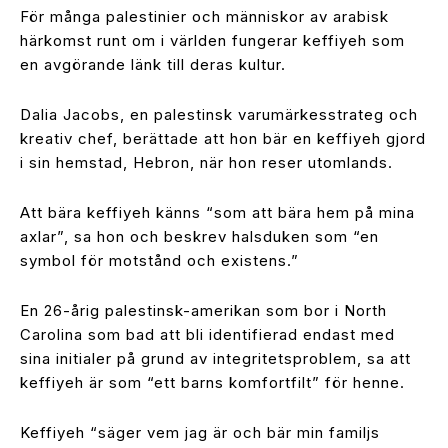
För många palestinier och människor av arabisk
härkomst runt om i världen fungerar keffiyeh som
en avgörande länk till deras kultur.
Dalia Jacobs, en palestinsk varumärkesstrateg och
kreativ chef, berättade att hon bär en keffiyeh gjord
i sin hemstad, Hebron, när hon reser utomlands.
Att bära keffiyeh känns “som att bära hem på mina
axlar”, sa hon och beskrev halsduken som “en
symbol för motstånd och existens.”
En 26-årig palestinsk-amerikan som bor i North
Carolina som bad att bli identifierad endast med
sina initialer på grund av integritetsproblem, sa att
keffiyeh är som “ett barns komfortfilt” för henne.
Keffiyeh “säger vem jag är och bär min familjs