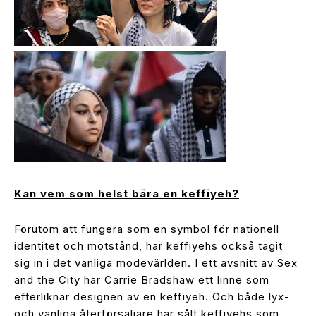
Kan vem som helst bära en keffiyeh?
Förutom att fungera som en symbol för nationell
identitet och motstånd, har keffiyehs också tagit
sig in i det vanliga modevärlden. I ett avsnitt av Sex
and the City har Carrie Bradshaw ett linne som
efterliknar designen av en keffiyeh. Och både lyx-
och vanliga återförsäljare har sålt keffiyehs som