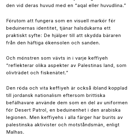
den vid deras huvud med en “aqal eller huvudlina.”
Förutom att fungera som en visuell markör för
beduinernas identitet, tjänar halsdukarna ett
praktiskt syfte: De hjälper till att skydda bäraren
från den häftiga ökensolen och sanden.
Och mönstren som vävts in i varje keffiyeh
“reflekterar olika aspekter av Palestinas land, som
olivträdet och fiskenätet.”
Den röda och vita keffiyeh är också ibland kopplad
till jordansk nationalism eftersom brittiska
befälhavare använde dem som en del av uniformen
för Desert Patrol, en beduinenhet i den arabiska
legionen. Men keffiyehs i alla färger har burits av
palestinska aktivister och motståndsmän, enligt
Malhas.