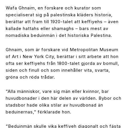
Wafa Ghnaim, en forskare och kurator som
specialiserat sig på palestinska kläders historia,
berättar att fram till 1920-talet att keffiyehs – även
kallade hattahs eller shamaghs – bars mest av
nomadiska beduinmän i det historiska Palestina.
Ghnaim, som är forskare vid Metropolitan Museum
of Art i New York City, berättar i sitt arbete att hon
ofta ser keffiyehs från 1800-talet gjorda av bomull,
siden och finull och som innehåller vita, svarta,
gröna och röda trådar.
“Alla människor, vare sig män eller kvinnor, bar
huvudbonader i den här delen av världen. Bybor och
stadsbor hade olika stilar av huvudbonad än
beduinernas,” förklarade hon.
“Beduinmän skulle vika keffiyeh diagonalt och fästa