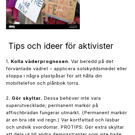
Tips och ideer för aktivister
1.
Kolla väderprognosen.
Var beredd på det
förväntade vädret – applicera solskyddsmedel eller
stoppa i några plastpåsar för att hålla din
mobiltelefon och plånbok torra.
2.
Gör skyltar.
Dessa behöver inte vara
superutvecklade; permanent markör på
affischbrädan fungerar utmärkt. (Permanent markör
är en bra idé vid regn.) Var kortfattad och läsbar
och undvik svordomar. PROTIPS: Gör extra skyltar
att dela ut till andra demonstranter som inte hade