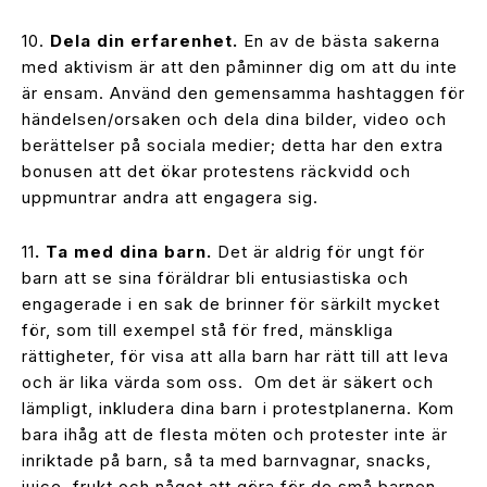
10.
Dela din erfarenhet.
En av de bästa sakerna
med aktivism är att den påminner dig om att du inte
är ensam. Använd den gemensamma hashtaggen för
händelsen/orsaken och dela dina bilder, video och
berättelser på sociala medier; detta har den extra
bonusen att det ökar protestens räckvidd och
uppmuntrar andra att engagera sig.
11
. Ta med dina barn.
Det är aldrig för ungt för
barn att se sina föräldrar bli entusiastiska och
engagerade i en sak de brinner för särkilt mycket
för, som till exempel stå för fred, mänskliga
rättigheter, för visa att alla barn har rätt till att leva
och är lika värda som oss. Om det är säkert och
lämpligt, inkludera dina barn i protestplanerna. Kom
bara ihåg att de flesta möten och protester inte är
inriktade på barn, så ta med barnvagnar, snacks,
juice, frukt och något att göra för de små barnen.