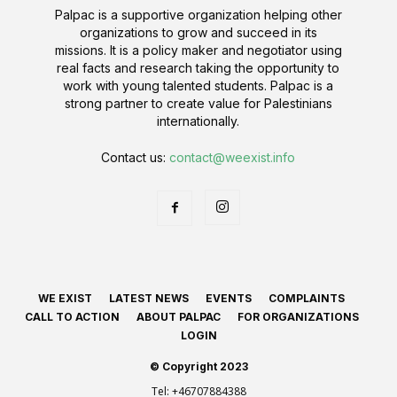
Palpac is a supportive organization helping other
organizations to grow and succeed in its
missions. It is a policy maker and negotiator using
real facts and research taking the opportunity to
work with young talented students. Palpac is a
strong partner to create value for Palestinians
internationally.
Contact us:
contact@weexist.info
WE EXIST
LATEST NEWS
EVENTS
COMPLAINTS
CALL TO ACTION
ABOUT PALPAC
FOR ORGANIZATIONS
LOGIN
© Copyright 2023
Tel:
+46707884388