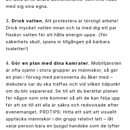
med sig sina egna.
3.
Drick vatten.
Att protestera är törstigt arbete!
Drick mycket vatten innan och ta med dig ett par
flaskor vatten för att hålla energin uppe. (För
säkerhets skull, spana in tillgången på bärbara
toaletter!)
4.
Gör en plan med dina kamrater.
Mobiltjänsten
är ofta ojämn i stora grupper av människor, så gör
en plan i förväg med personerna du åker med –
diskutera var du ska träffas och vid vilken tidpunkt
om du blir separerad. Se till att du berättar planen
för någon som inte kommer så att de kan följa upp
för att se till att alla är säkra och redovisade efter
evenemanget. PROTIPS: Hitta ett sätt att visuellt
upptäcka människor i din grupp relativt lätt – låt
varje person bära en ljusgul handske som de lyfter