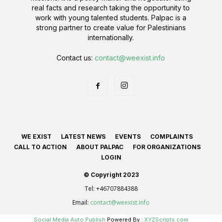
real facts and research taking the opportunity to
work with young talented students. Palpac is a
strong partner to create value for Palestinians
internationally.
Contact us:
contact@weexist.info
WE EXIST
LATEST NEWS
EVENTS
COMPLAINTS
CALL TO ACTION
ABOUT PALPAC
FOR ORGANIZATIONS
LOGIN
© Copyright 2023
Tel:
+46707884388
Email:
contact@weexist.info
Social Media Auto Publish
Powered By :
XYZScripts.com